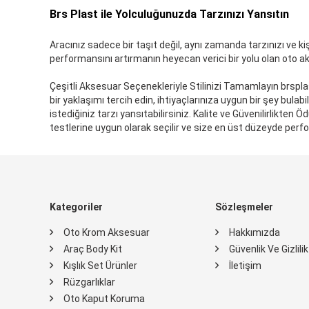
Brs Plast ile Yolculuğunuzda Tarzınızı Yansıtın
Aracınız sadece bir taşıt değil, aynı zamanda tarzınızı ve kişi
performansını artırmanın heyecan verici bir yolu olan oto ak
Çeşitli Aksesuar Seçenekleriyle Stilinizi Tamamlayın brspla
bir yaklaşımı tercih edin, ihtiyaçlarınıza uygun bir şey bulabi
istediğiniz tarzı yansıtabilirsiniz. Kalite ve Güvenilirlikte
testlerine uygun olarak seçilir ve size en üst düzeyde per
Kategoriler
Sözleşmeler
Oto Krom Aksesuar
Hakkımızda
Araç Body Kit
Güvenlik Ve Gizlili
Kışlık Set Ürünler
İletişim
Rüzgarlıklar
Oto Kaput Koruma