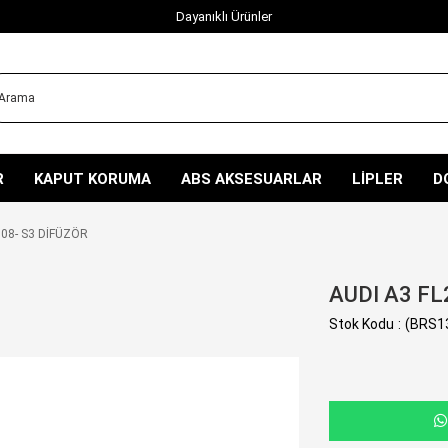
Dayanıklı Ürünler
R
KAPUT KORUMA
ABS AKSESUARLAR
LİPLER
D
008- S3 DİFÜZÖR
AUDI A3 FL
Stok Kodu
(BRS1