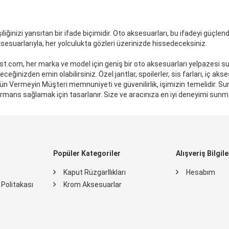
liğinizi yansıtan bir ifade biçimidir. Oto aksesuarları, bu ifadeyi güçlend
sesuarlarıyla, her yolculukta gözleri üzerinizde hissedeceksiniz.
st.com, her marka ve model için geniş bir oto aksesuarları yelpazesi sun
leceğinizden emin olabilirsiniz. Özel jantlar, spoilerler, sis farları, iç ak
n Ödün Vermeyin Müşteri memnuniyeti ve güvenilirlik, işimizin temelidir. S
formans sağlamak için tasarlanır. Size ve aracınıza en iyi deneyimi sun
Popüler Kategoriler
Alışveriş Bilgile
Kaput Rüzgarllıkları
Hesabım
k Politakası
Krom Aksesuarlar