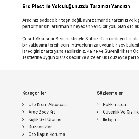
Brs Plast ile Yolculuğunuzda Tarzınızı Yansıtın
Aracınız sadece bir taşıt değil, aynı zamanda tarzınızı ve kişi
performansını artırmanın heyecan verici bir yolu olan oto ak
Çeşitli Aksesuar Seçenekleriyle Stilinizi Tamamlayın brspla
bir yaklaşımı tercih edin, ihtiyaçlarınıza uygun bir şey bulabi
istediğiniz tarzı yansıtabilirsiniz. Kalite ve Güvenilirlikte
testlerine uygun olarak seçilir ve size en üst düzeyde per
Kategoriler
Sözleşmeler
Oto Krom Aksesuar
Hakkımızda
Araç Body Kit
Güvenlik Ve Gizlili
Kışlık Set Ürünler
İletişim
Rüzgarlıklar
Oto Kaput Koruma