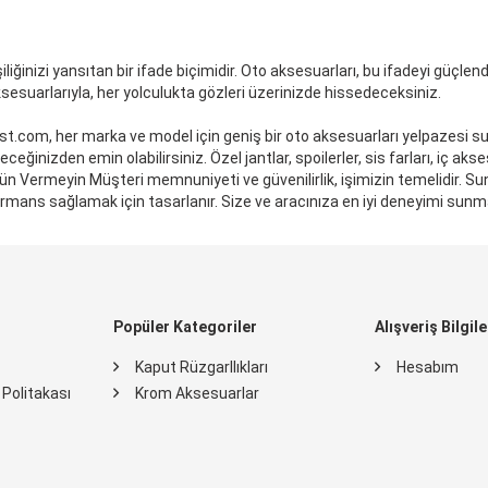
liğinizi yansıtan bir ifade biçimidir. Oto aksesuarları, bu ifadeyi güçlend
sesuarlarıyla, her yolculukta gözleri üzerinizde hissedeceksiniz.
st.com, her marka ve model için geniş bir oto aksesuarları yelpazesi sun
leceğinizden emin olabilirsiniz. Özel jantlar, spoilerler, sis farları, iç ak
n Ödün Vermeyin Müşteri memnuniyeti ve güvenilirlik, işimizin temelidir. S
formans sağlamak için tasarlanır. Size ve aracınıza en iyi deneyimi sun
Popüler Kategoriler
Alışveriş Bilgile
Kaput Rüzgarllıkları
Hesabım
k Politakası
Krom Aksesuarlar