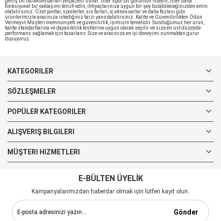
geniş bir oto aksesuarları yelpazesi sunar. İster spor bir görünüm isteyin, ister daha
fonksiyonel bir yaklaşımı tercih edin, ihtiyaçlarınıza uygun bir şey bulabileceğinizden emin
olabilirsiniz. Özel jantlar, spoilerler, sis farları, iç aksesuarlar ve daha fazlası gibi
ürünlerimizle aracınıza istediğiniz tarzı yansıtabilirsiniz. Kalite ve Güvenilirlikten Ödün
Vermeyin Müşteri memnuniyeti ve güvenilirlik, işimizin temelidir. Sunduğumuz her ürün,
kalite standartlarına ve dayanıklılık testlerine uygun olarak seçilir ve size en üst düzeyde
performans sağlamak için tasarlanır. Size ve aracınıza en iyi deneyimi sunmaktan gurur
duyuyoruz.
KATEGORILER
SÖZLEŞMELER
POPÜLER KATEGORILER
ALIŞVERIŞ BILGILERI
MÜŞTERI HIZMETLERI
E-BÜLTEN ÜYELİK
Kampanyalarımızdan haberdar olmak için lütfen kayıt olun.
Gönder