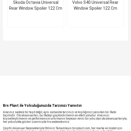
Skoda Octavia Universal
Volvo S40 Universal Rear
Rear Window Spoiler 122 Cm
Window Spoiler 122 Cm
Brs Plast ile Yolculuğunuzda Tarzınızı Yansıtın
Aracınız sadece bir taşıt değil, aynı zamanda tarzınızı ve kişiliğinizi yansıtan bir ifade
biçimidir. Oto aksesuarları, bu ifadeyi güçlendirmenin en etkili yoludur. Aracınızı
kişiselleştirmenin ve performansını artırmanın heyecan verici bir yolu olan oto aksesuarlarıyla,
her yolculukta gözleri üzerinizde hissedeceksiniz.
Çeşitli Aksesuar Seçenekleriyle Stilinizi Tamamlayın brsplast.com, her marka ve model için