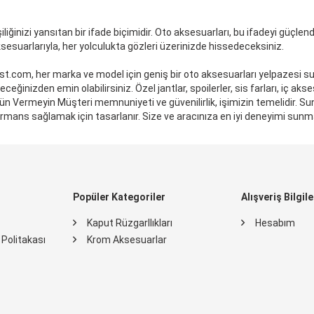
liğinizi yansıtan bir ifade biçimidir. Oto aksesuarları, bu ifadeyi güçlend
sesuarlarıyla, her yolculukta gözleri üzerinizde hissedeceksiniz.
st.com, her marka ve model için geniş bir oto aksesuarları yelpazesi sun
leceğinizden emin olabilirsiniz. Özel jantlar, spoilerler, sis farları, iç ak
n Ödün Vermeyin Müşteri memnuniyeti ve güvenilirlik, işimizin temelidir. S
formans sağlamak için tasarlanır. Size ve aracınıza en iyi deneyimi sun
Popüler Kategoriler
Alışveriş Bilgile
Kaput Rüzgarllıkları
Hesabım
k Politakası
Krom Aksesuarlar