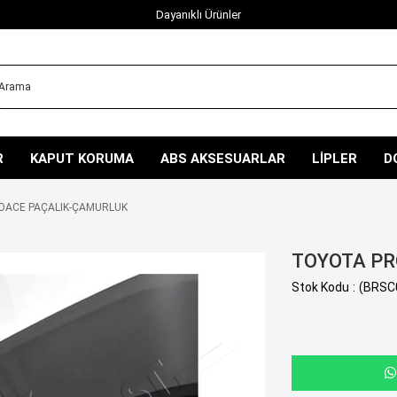
Dayanıklı Ürünler
R
KAPUT KORUMA
ABS AKSESUARLAR
LİPLER
D
ACE PAÇALIK-ÇAMURLUK
TOYOTA PR
Stok Kodu
(BRSC