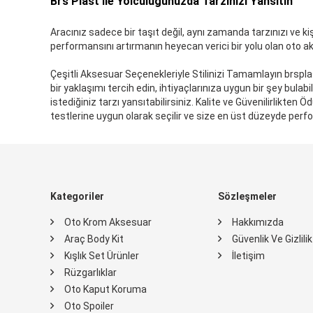
Brs Plast ile Yolculuğunuzda Tarzınızı Yansıtın
Aracınız sadece bir taşıt değil, aynı zamanda tarzınızı ve kişi
performansını artırmanın heyecan verici bir yolu olan oto ak
Çeşitli Aksesuar Seçenekleriyle Stilinizi Tamamlayın brspla
bir yaklaşımı tercih edin, ihtiyaçlarınıza uygun bir şey bulabi
istediğiniz tarzı yansıtabilirsiniz. Kalite ve Güvenilirlikte
testlerine uygun olarak seçilir ve size en üst düzeyde per
Kategoriler
Sözleşmeler
Oto Krom Aksesuar
Hakkımızda
Araç Body Kit
Güvenlik Ve Gizlili
Kışlık Set Ürünler
İletişim
Rüzgarlıklar
Oto Kaput Koruma
Oto Spoiler